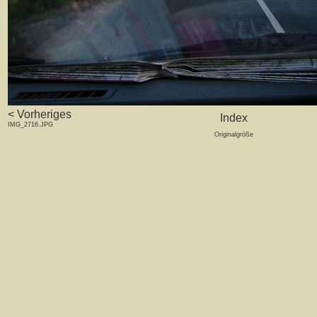
< Vorheriges
Index
IMG_2716.JPG
Originalgröße