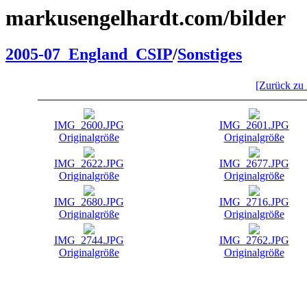
markusengelhardt.com/bilder
2005-07_England_CSIP
/
Sonstiges
[Zurück zu
IMG_2600.JPG
IMG_2601.JPG
Originalgröße
Originalgröße
IMG_2622.JPG
IMG_2677.JPG
Originalgröße
Originalgröße
IMG_2680.JPG
IMG_2716.JPG
Originalgröße
Originalgröße
IMG_2744.JPG
IMG_2762.JPG
Originalgröße
Originalgröße