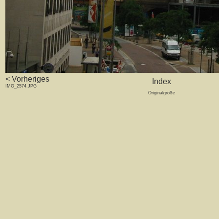
< Vorheriges
Index
IMG_2574.JPG
Originalgröße